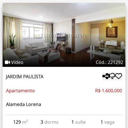
Vídeo
Cód.: 221292
JARDIM PAULISTA
Apartamento
R$ 1.600.000
Alameda Lorena
129
m²
3
dorms
1
suíte
1
vaga