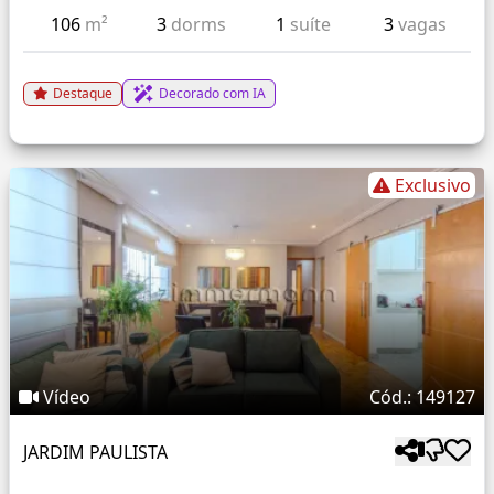
106
m²
3
dorms
1
suíte
3
vagas
Destaque
Decorado com IA
Exclusivo
Vídeo
Cód.: 149127
JARDIM PAULISTA