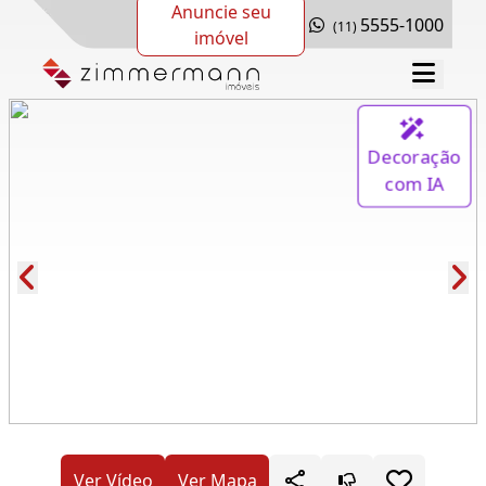
Anuncie seu
5555-1000
(11)
imóvel
Decoração
com IA
Cód.: 280585
Ver Vídeo
Ver Mapa