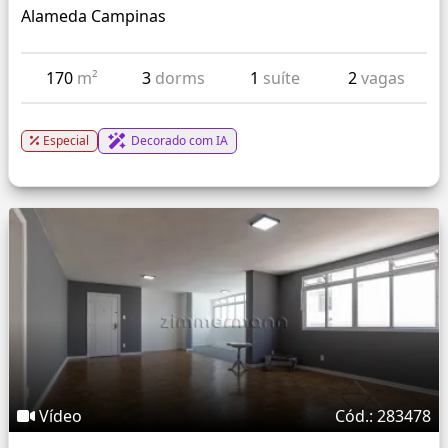
Alameda Campinas
170
m²
3
dorms
1
suíte
2
vagas
Especial
Decorado com IA
Vídeo
Cód.: 283478