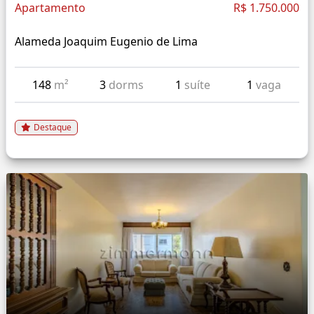
Apartamento
R$ 1.750.000
Alameda Joaquim Eugenio de Lima
148
m²
3
dorms
1
suíte
1
vaga
Destaque