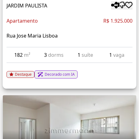
JARDIM PAULISTA
Apartamento
R$ 1.925.000
Rua Jose Maria Lisboa
182
m²
3
dorms
1
suíte
1
vaga
Destaque
Decorado com IA