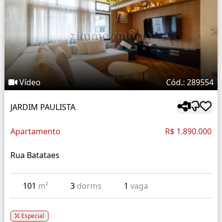
Vídeo
Cód.: 289554
JARDIM PAULISTA
Apartamento
R$ 1.890.000
Rua Batataes
101
m²
3
dorms
1
vaga
Especial