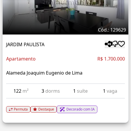
Cód.: 129629
JARDIM PAULISTA
Apartamento
R$ 1.700.000
Alameda Joaquim Eugenio de Lima
122
m²
3
dorms
1
suíte
1
vaga
Permuta
Destaque
Decorado com IA