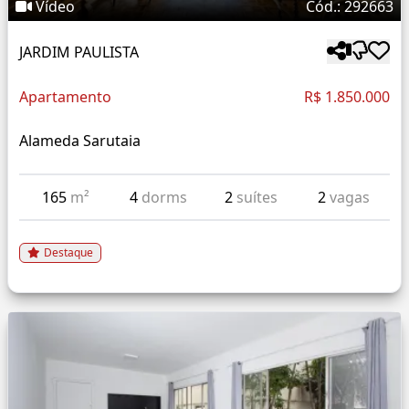
Vídeo
Cód.: 292663
JARDIM PAULISTA
Apartamento
R$ 1.850.000
Alameda Sarutaia
165
m²
4
dorms
2
suítes
2
vagas
Destaque