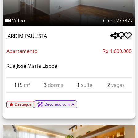
Vídeo
Cód.: 277377
JARDIM PAULISTA
Apartamento
R$ 1.600.000
Rua José Maria Lisboa
115
m²
3
dorms
1
suíte
2
vagas
Destaque
Decorado com IA