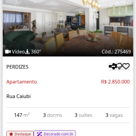
Vídeo
360º
Cód.: 275469
PERDIZES
Apartamento
R$ 2.850.000
Rua Caiubi
147
m²
3
dorms
3
suítes
3
vagas
Destaque
Decorado com IA