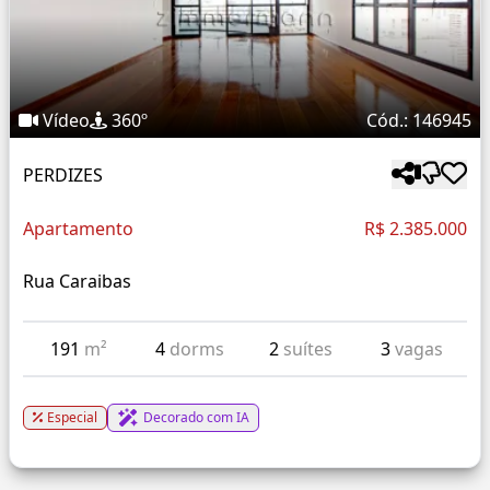
Vídeo
360º
Cód.: 146945
PERDIZES
Apartamento
R$ 2.385.000
Rua Caraibas
191
m²
4
dorms
2
suítes
3
vagas
Especial
Decorado com IA