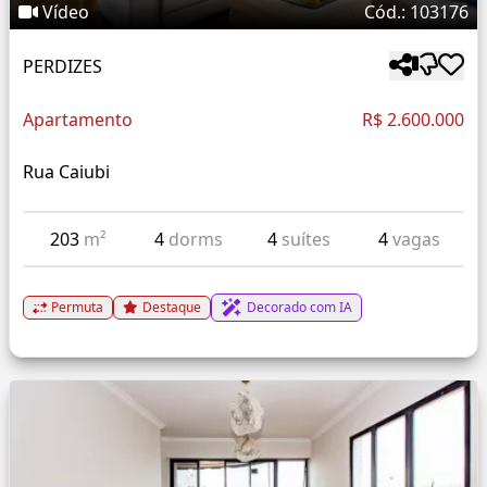
Vídeo
Cód.: 103176
PERDIZES
Apartamento
R$ 2.600.000
Rua Caiubi
203
m²
4
dorms
4
suítes
4
vagas
Permuta
Destaque
Decorado com IA