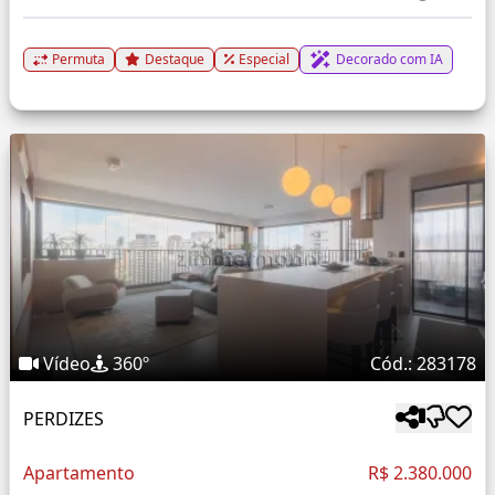
Permuta
Destaque
Especial
Decorado com IA
Vídeo
360º
Cód.: 283178
PERDIZES
Apartamento
R$ 2.380.000