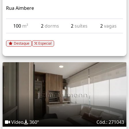
Rua Aimbere
100
m²
2
dorms
2
suítes
2
vagas
Destaque
Especial
Vídeo
360º
Cód.: 271043