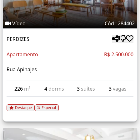
Vídeo
Cód.: 284402
PERDIZES
Apartamento
R$ 2.500.000
Rua Apinajes
226
m²
4
dorms
3
suítes
3
vagas
Destaque
Especial