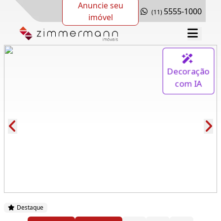
Anuncie seu
5555-1000
(11)
imóvel
Decoração
com IA
Cód.: 265588
Destaque