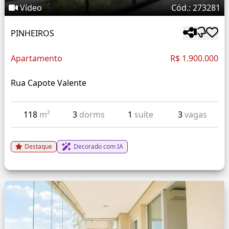
Vídeo
Cód.: 273281
PINHEIROS
Apartamento
R$ 1.900.000
Rua Capote Valente
118
m²
3
dorms
1
suíte
3
vagas
Destaque
Decorado com IA