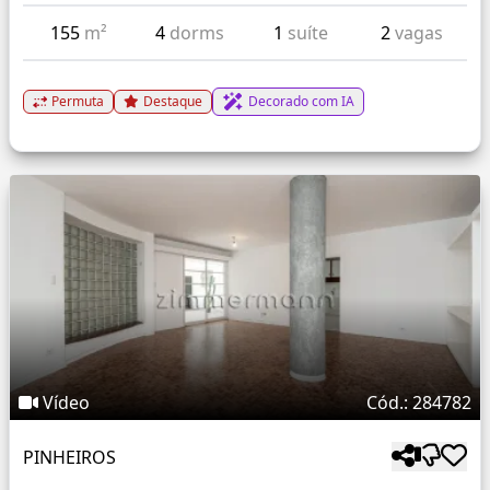
155
m²
4
dorms
1
suíte
2
vagas
Permuta
Destaque
Decorado com IA
Vídeo
Cód.: 284782
PINHEIROS