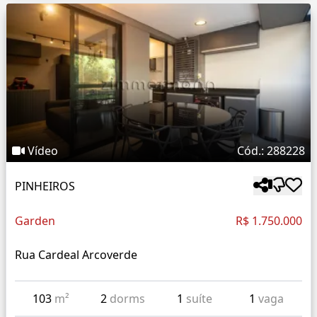
Vídeo
Cód.: 288228
PINHEIROS
Garden
R$ 1.750.000
Rua Cardeal Arcoverde
103
m²
2
dorms
1
suíte
1
vaga