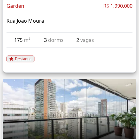
Garden
R$ 1.990.000
Rua Joao Moura
175
m²
3
dorms
2
vagas
Destaque