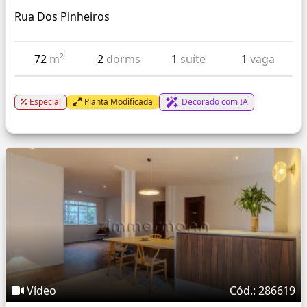
Rua Dos Pinheiros
72
m²
2
dorms
1
suíte
1
vaga
Especial
Planta Modificada
Decorado com IA
Vídeo
Cód.: 286619