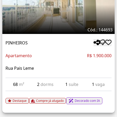
Cód.: 144693
PINHEIROS
Apartamento
R$ 1.900.000
Rua Pais Leme
68
m²
2
dorms
1
suíte
1
vaga
Destaque
Compre já alugado
Decorado com IA