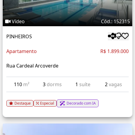
Vídeo
Cód.: 152315
PINHEIROS
Apartamento
R$ 1.899.000
Rua Cardeal Arcoverde
110
m²
3
dorms
1
suíte
2
vagas
Destaque
Especial
Decorado com IA