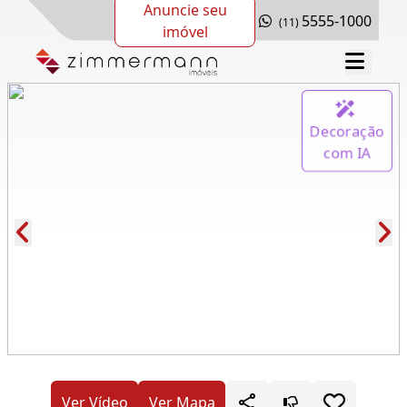
Anuncie seu
5555-1000
(11)
imóvel
Decoração
com IA
Cód.: 276747
Ver Vídeo
Ver Mapa