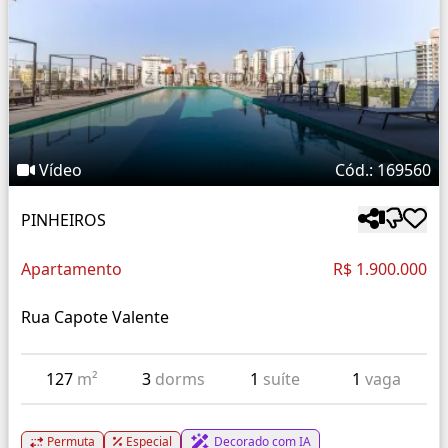
Vídeo
Cód.: 169560
PINHEIROS
Apartamento
R$ 1.900.000
Rua Capote Valente
127
m²
3
dorms
1
suíte
1
vaga
Permuta
Especial
Decorado com IA