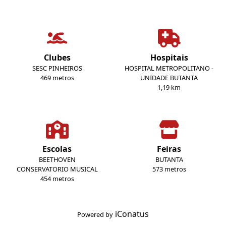
Clubes
Hospitais
SESC PINHEIROS
HOSPITAL METROPOLITANO -
469 metros
UNIDADE BUTANTA
1,19 km
Escolas
Feiras
BEETHOVEN
BUTANTA
CONSERVATORIO MUSICAL
573 metros
454 metros
iConatus
Powered by