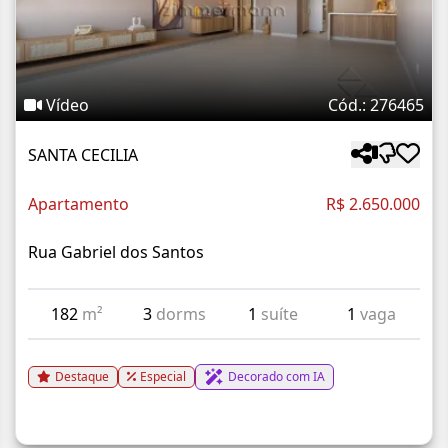
Vídeo
Cód.: 276465
SANTA CECILIA
Apartamento
R$ 2.650.000
Rua Gabriel dos Santos
182
m²
3
dorms
1
suíte
1
vaga
Destaque
Especial
Decorado com IA