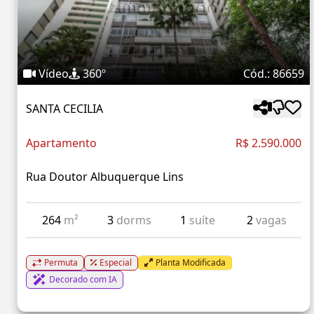
Vídeo
360º
Cód.: 86659
SANTA CECILIA
Apartamento
R$ 2.590.000
Rua Doutor Albuquerque Lins
264
m²
3
dorms
1
suíte
2
vagas
Permuta
Especial
Planta Modificada
Decorado com IA