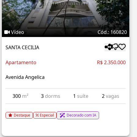
Vídeo
Cód.: 160820
SANTA CECILIA
Apartamento
R$ 2.350.000
Avenida Angelica
300
m²
3
dorms
1
suíte
2
vagas
Destaque
Especial
Decorado com IA