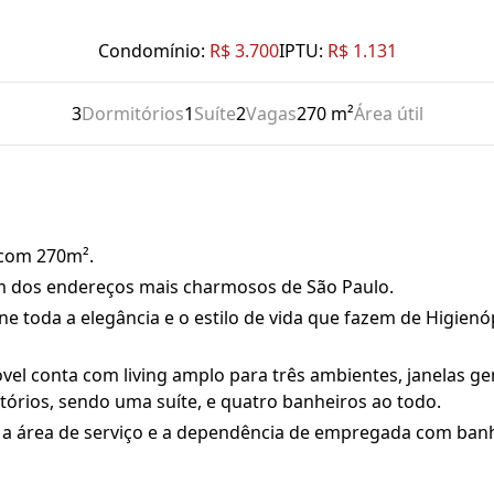
Condomínio:
R$ 3.700
IPTU:
R$ 1.131
3
Dormitórios
1
Suíte
2
Vagas
270 m²
Área útil
 com 270m².
um dos endereços mais charmosos de São Paulo.
e toda a elegância e o estilo de vida que fazem de Higien
vel conta com living amplo para três ambientes, janelas 
itórios, sendo uma suíte, e quatro banheiros ao todo.
, a área de serviço e a dependência de empregada com ban