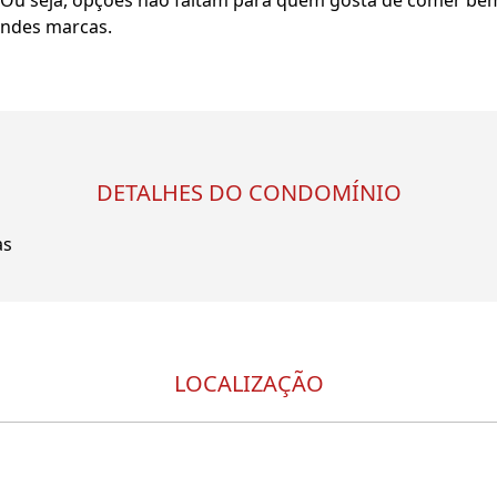
. Ou seja, opções não faltam para quem gosta de comer bem
andes marcas.
DETALHES DO CONDOMÍNIO
as
LOCALIZAÇÃO