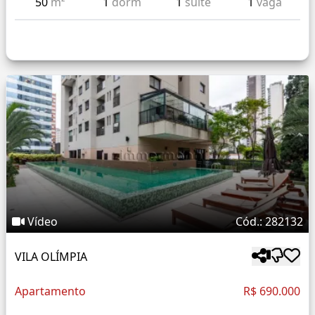
50
m²
1
dorm
1
suíte
1
vaga
Vídeo
Cód.: 282132
VILA OLÍMPIA
Apartamento
R$ 690.000