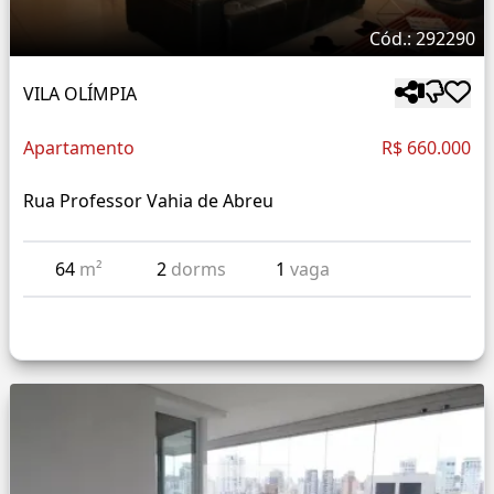
Cód.: 292290
VILA OLÍMPIA
Apartamento
R$ 660.000
Rua Professor Vahia de Abreu
64
m²
2
dorms
1
vaga