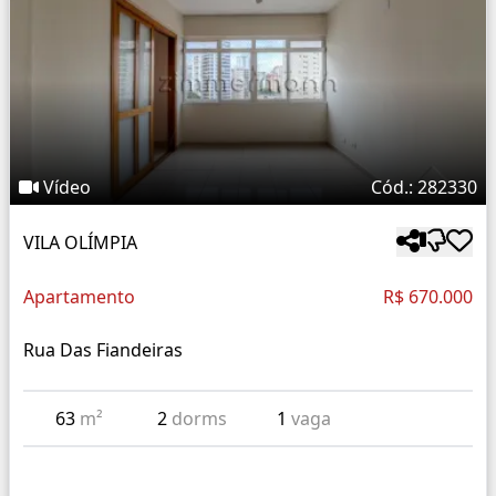
Vídeo
Cód.: 282330
VILA OLÍMPIA
Apartamento
R$ 670.000
Rua Das Fiandeiras
63
m²
2
dorms
1
vaga