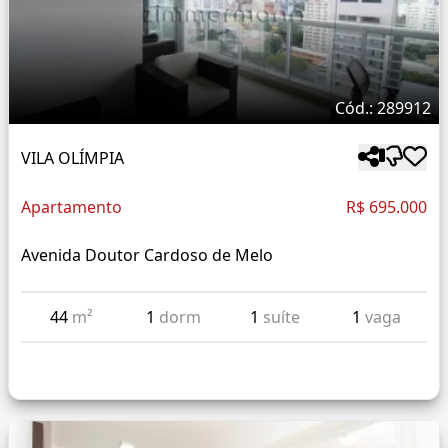
Cód.: 289912
VILA OLÍMPIA
Apartamento
R$ 695.000
Avenida Doutor Cardoso de Melo
44
m²
1
dorm
1
suíte
1
vaga