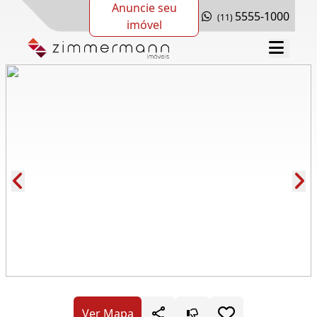
Anuncie seu
5555-1000
(11)
imóvel
Cód.: 280768
Ver Mapa