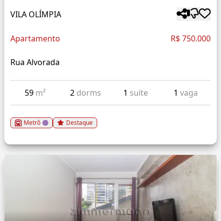
VILA OLÍMPIA
Apartamento
R$ 750.000
Rua Alvorada
59
m²
2
dorms
1
suíte
1
vaga
Metrô
Destaque