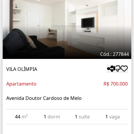
Cód.: 277844
VILA OLÍMPIA
Apartamento
R$ 700.000
Avenida Doutor Cardoso de Melo
44
m²
1
dorm
1
suíte
1
vaga