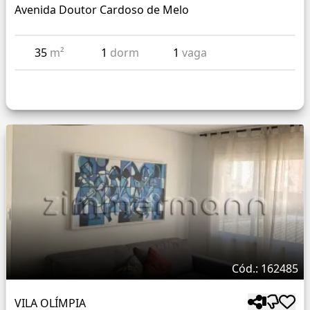
Avenida Doutor Cardoso de Melo
35
m²
1
dorm
1
vaga
Cód.: 162485
VILA OLÍMPIA