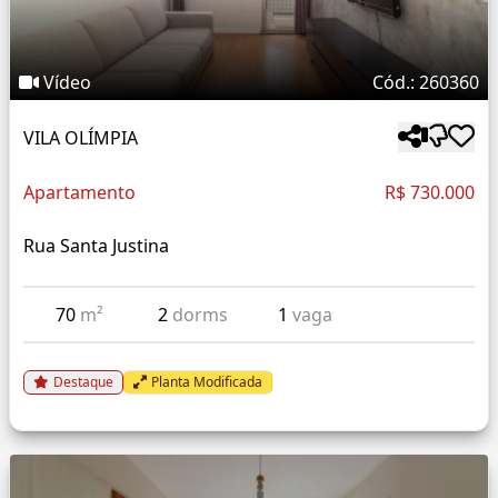
Vídeo
Cód.: 260360
VILA OLÍMPIA
Apartamento
R$ 730.000
Rua Santa Justina
70
m²
2
dorms
1
vaga
Destaque
Planta Modificada