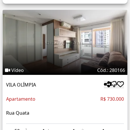
Vídeo
Cód.: 280166
VILA OLÍMPIA
Apartamento
R$ 730.000
Rua Quata