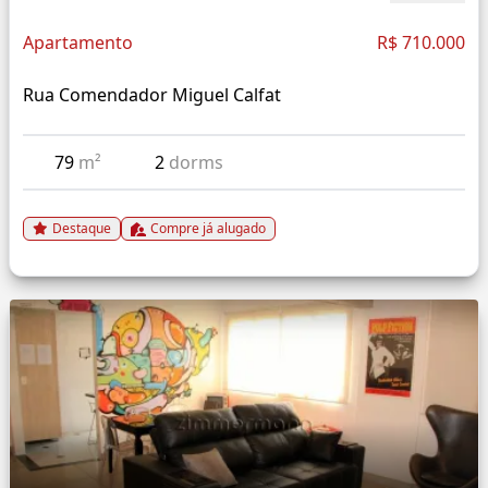
Apartamento
R$ 710.000
Rua Comendador Miguel Calfat
79
m²
2
dorms
Destaque
Compre já alugado