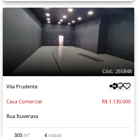
Cód.: 265848
Vila Prudente
Casa Comercial
R$ 1.130.000
Rua Ituverava
300
m²
4
vagas