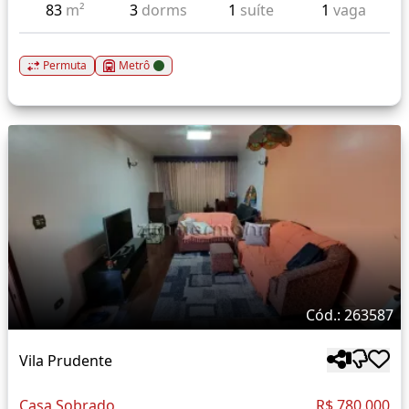
83
m²
3
dorms
1
suíte
1
vaga
Permuta
Metrô
Cód.: 263587
Vila Prudente
Casa Sobrado
R$ 780.000