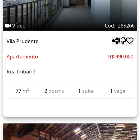
Vídeo
Cód.: 285266
Vila Prudente
Apartamento
R$ 990.000
Rua Imbarié
77
m²
2
dorms
1
suíte
1
vaga