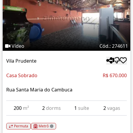
Vídeo
Cód.: 274611
Vila Prudente
Casa Sobrado
R$ 670.000
Rua Santa Maria do Cambuca
200
m²
2
dorms
1
suíte
2
vagas
Permuta
Metrô