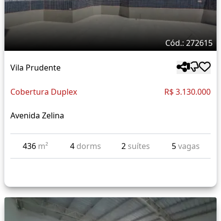
Cód.: 272615
Vila Prudente
Cobertura Duplex
R$ 3.130.000
Avenida Zelina
436
m²
4
dorms
2
suítes
5
vagas