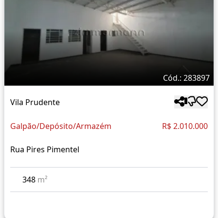
Cód.: 283897
Vila Prudente
Galpão/Depósito/Armazém
R$ 2.010.000
Rua Pires Pimentel
348
m²