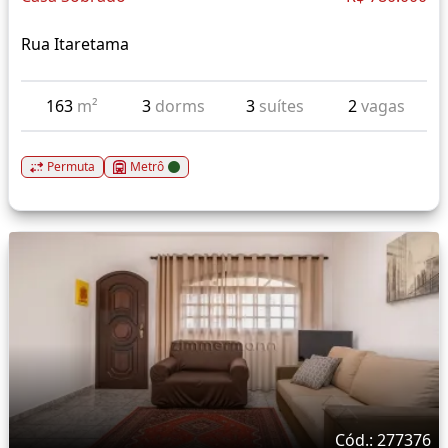
Rua Itaretama
163
m²
3
dorms
3
suítes
2
vagas
Permuta
Metrô
Cód.: 277376