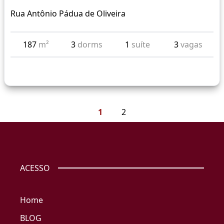
Rua Antônio Pádua de Oliveira
187
m²
3
dorms
1
suíte
3
vagas
1
2
ACESSO
Home
BLOG