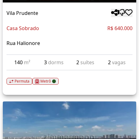
Vila Prudente
Casa Sobrado
R$ 640.000
Rua Halionore
140
m²
3
dorms
2
suítes
2
vagas
Permuta
Metrô