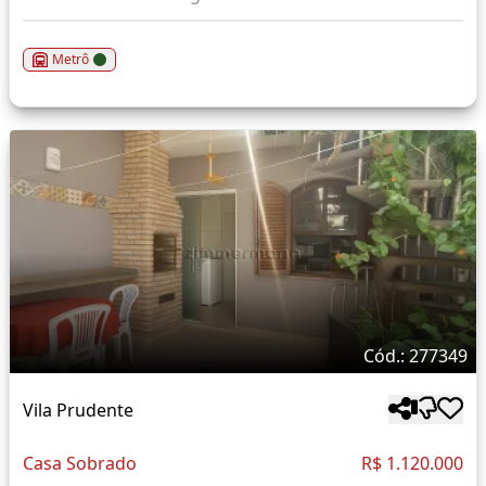
Metrô
Cód.: 277349
Vila Prudente
Casa Sobrado
R$ 1.120.000