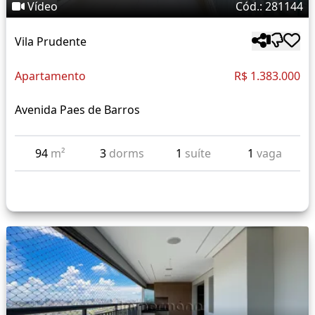
Vídeo
Cód.: 281144
Vila Prudente
Apartamento
R$ 1.383.000
Avenida Paes de Barros
94
m²
3
dorms
1
suíte
1
vaga