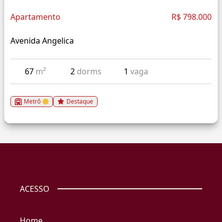
Apartamento
R$ 798.000
Avenida Angelica
67
m²
2
dorms
1
vaga
Metrô
Destaque
ACESSO
Home