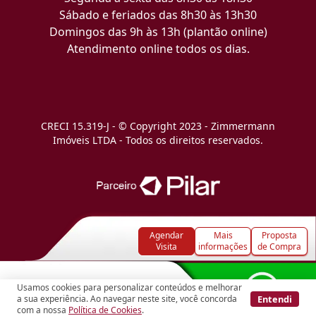
Sábado e feriados das 8h30 às 13h30
Domingos das 9h às 13h (plantão online)
Atendimento online todos os dias.
CRECI 15.319-J - © Copyright 2023 - Zimmermann
Imóveis LTDA - Todos os direitos reservados.
Agendar
Mais
Proposta
Visita
informações
de Compra
Usamos cookies para personalizar conteúdos e melhorar
Entendi
a sua experiência. Ao navegar neste site, você concorda
com a nossa
Política de Cookies
.