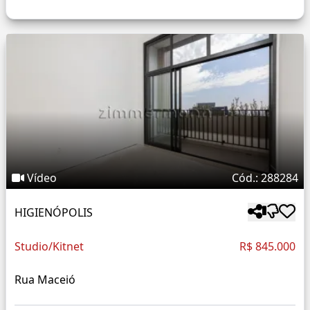
Vídeo
Cód.: 288284
HIGIENÓPOLIS
Studio/Kitnet
R$ 845.000
Rua Maceió