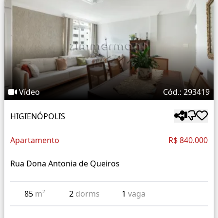
Vídeo
Cód.: 293419
HIGIENÓPOLIS
Apartamento
R$ 840.000
Rua Dona Antonia de Queiros
85
m²
2
dorms
1
vaga