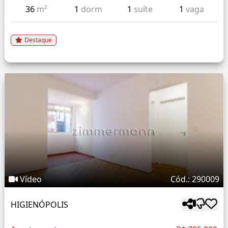
36
m²
1
dorm
1
suíte
1
vaga
Destaque
Vídeo
Cód.: 290009
HIGIENÓPOLIS