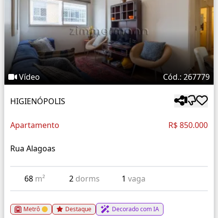
Vídeo
Cód.: 267779
HIGIENÓPOLIS
Apartamento
R$ 850.000
Rua Alagoas
68
m²
2
dorms
1
vaga
Metrô
Destaque
Decorado com IA