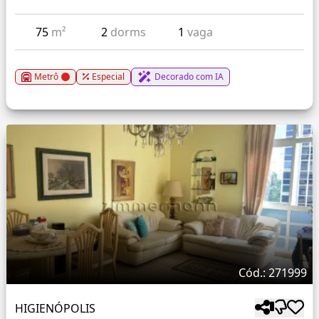
75
m²
2
dorms
1
vaga
Metrô
Especial
Decorado com IA
Cód.: 271999
HIGIENÓPOLIS