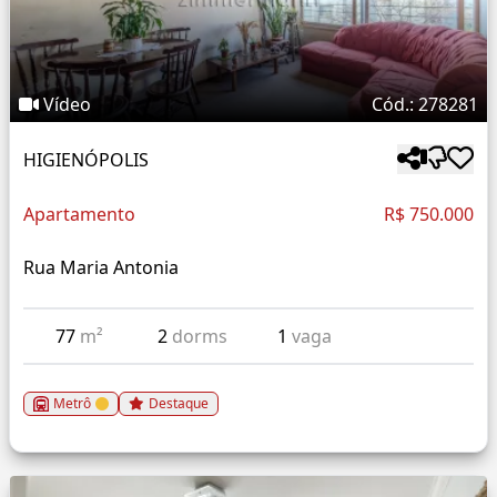
Vídeo
Cód.: 278281
HIGIENÓPOLIS
Apartamento
R$ 750.000
Rua Maria Antonia
77
m²
2
dorms
1
vaga
Metrô
Destaque