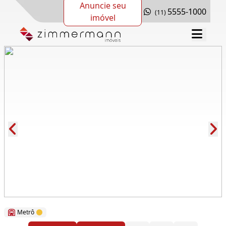
Anuncie seu
5555-1000
(11)
imóvel
Cód.: 277986
Metrô