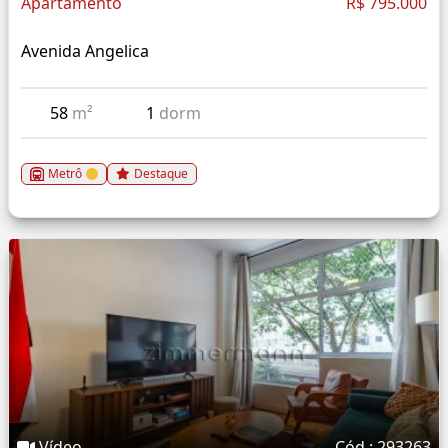
Apartamento
R$ 795.000
Avenida Angelica
58
m²
1
dorm
Metrô
Destaque
Vídeo
Cód.: 293263