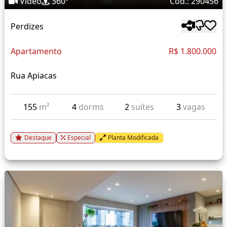
Vídeo
360º
Cód.: 290456
Perdizes
Apartamento
R$ 1.800.000
Rua Apiacas
155
m²
4
dorms
2
suítes
3
vagas
Destaque
Especial
Planta Modificada