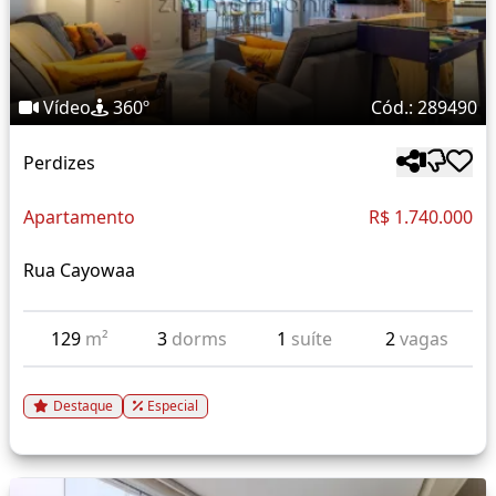
Vídeo
360º
Cód.: 289490
Perdizes
Apartamento
R$ 1.740.000
Rua Cayowaa
129
m²
3
dorms
1
suíte
2
vagas
Destaque
Especial