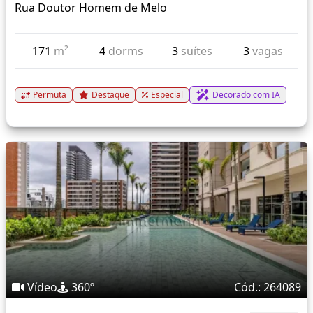
Rua Doutor Homem de Melo
171
m²
4
dorms
3
suítes
3
vagas
Permuta
Destaque
Especial
Decorado com IA
Vídeo
360º
Cód.: 264089