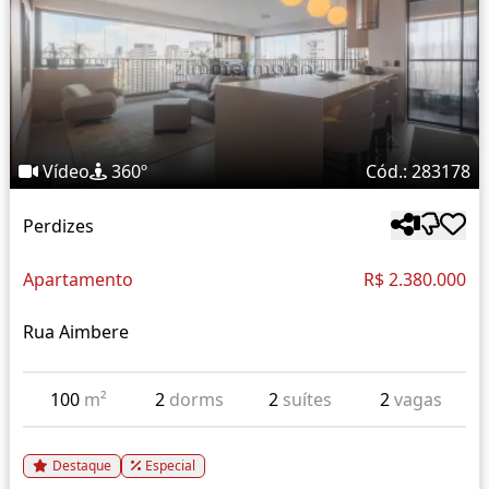
Vídeo
360º
Cód.: 283178
Perdizes
Apartamento
R$ 2.380.000
Rua Aimbere
100
m²
2
dorms
2
suítes
2
vagas
Destaque
Especial