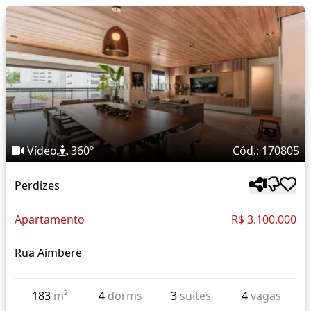
Vídeo
360º
Cód.: 170805
Perdizes
Apartamento
R$ 3.100.000
Rua Aimbere
183
m²
4
dorms
3
suítes
4
vagas