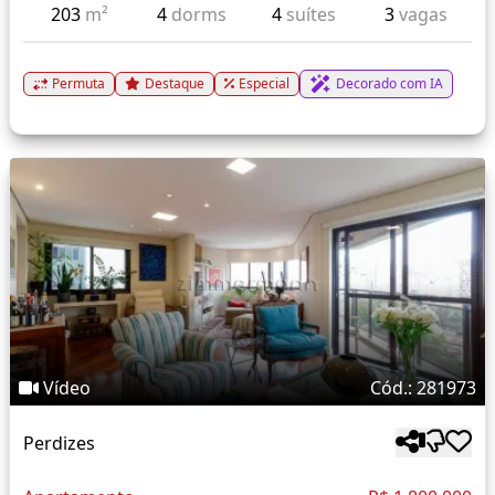
203
m²
4
dorms
4
suítes
3
vagas
Permuta
Destaque
Especial
Decorado com IA
Vídeo
Cód.: 281973
Perdizes