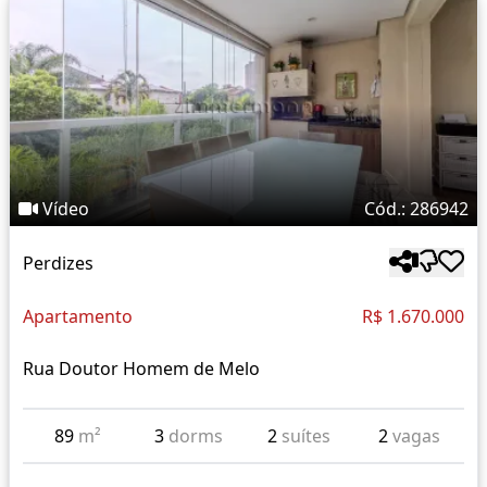
Vídeo
Cód.: 286942
Perdizes
Apartamento
R$ 1.670.000
Rua Doutor Homem de Melo
89
m²
3
dorms
2
suítes
2
vagas