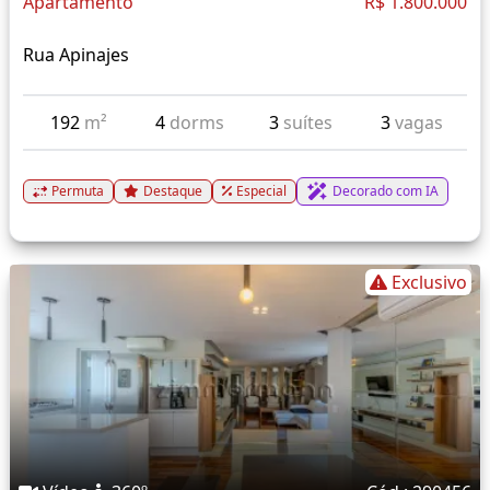
Apartamento
R$ 1.800.000
Rua Apinajes
192
m²
4
dorms
3
suítes
3
vagas
Permuta
Destaque
Especial
Decorado com IA
Exclusivo