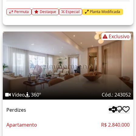
Permuta
Destaque
Especial
Planta Modificada
Exclusivo
Vídeo
360º
Cód.: 243052
Perdizes
Apartamento
R$ 2.840.000