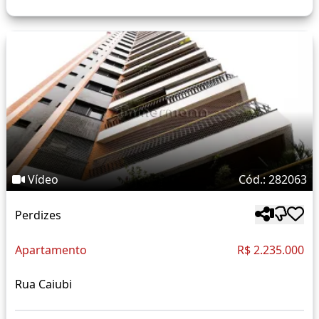
Vídeo
Cód.: 282063
Perdizes
Apartamento
R$ 2.235.000
Rua Caiubi