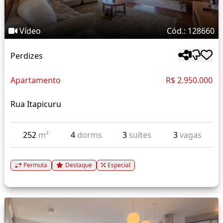
Vídeo
Cód.: 128660
Perdizes
Apartamento
R$ 2.950.000
Rua Itapicuru
252
m²
4
dorms
3
suítes
3
vagas
Permuta
Destaque
Especial