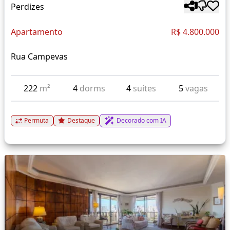
Perdizes
Apartamento
R$ 4.800.000
Rua Campevas
222
m²
4
dorms
4
suítes
5
vagas
Permuta
Destaque
Decorado com IA